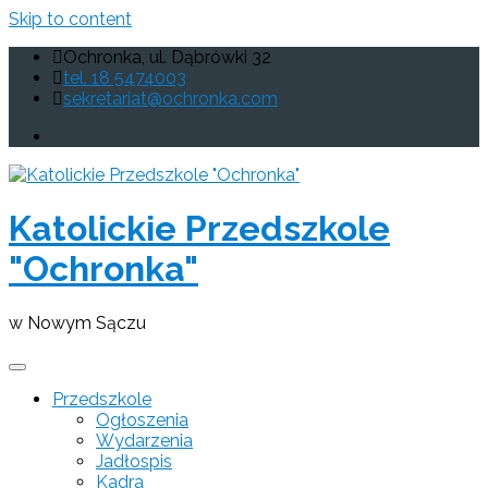
Skip to content
Ochronka, ul. Dąbrówki 32
tel. 18 5474003
sekretariat@ochronka.com
Katolickie Przedszkole
"Ochronka"
w Nowym Sączu
Przedszkole
Ogłoszenia
Wydarzenia
Jadłospis
Kadra