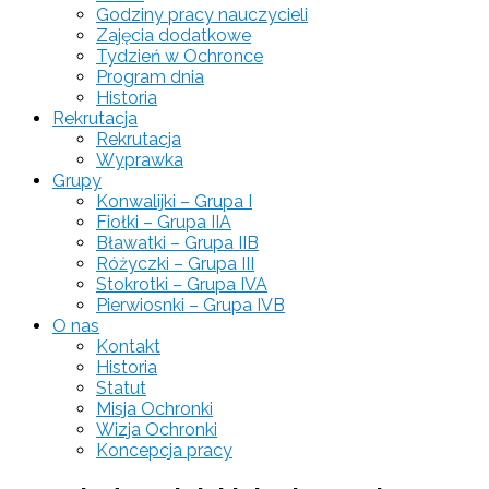
Godziny pracy nauczycieli
Zajęcia dodatkowe
Tydzień w Ochronce
Program dnia
Historia
Rekrutacja
Rekrutacja
Wyprawka
Grupy
Konwalijki – Grupa I
Fiołki – Grupa IIA
Bławatki – Grupa IIB
Różyczki – Grupa III
Stokrotki – Grupa IVA
Pierwiosnki – Grupa IVB
O nas
Kontakt
Historia
Statut
Misja Ochronki
Wizja Ochronki
Koncepcja pracy