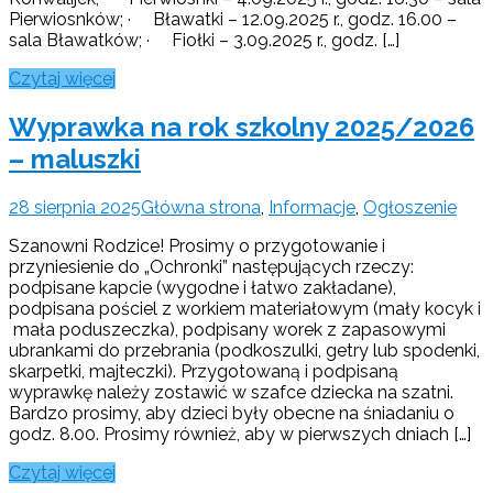
Pierwiosnków; · Bławatki – 12.09.2025 r., godz. 16.00 –
sala Bławatków; · Fiołki – 3.09.2025 r., godz. […]
Czytaj więcej
Wyprawka na rok szkolny 2025/2026
– maluszki
28 sierpnia 2025
Główna strona
,
Informacje
,
Ogłoszenie
Szanowni Rodzice! Prosimy o przygotowanie i
przyniesienie do „Ochronki” następujących rzeczy:
podpisane kapcie (wygodne i łatwo zakładane),
podpisana pościel z workiem materiałowym (mały kocyk i
mała poduszeczka), podpisany worek z zapasowymi
ubrankami do przebrania (podkoszulki, getry lub spodenki,
skarpetki, majteczki). Przygotowaną i podpisaną
wyprawkę należy zostawić w szafce dziecka na szatni.
Bardzo prosimy, aby dzieci były obecne na śniadaniu o
godz. 8.00. Prosimy również, aby w pierwszych dniach […]
Czytaj więcej