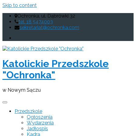
Skip to content
Ochronka, ul. Dąbrówki 32
tel. 18 5474003
sekretariat@ochronka.com
Katolickie Przedszkole
"Ochronka"
w Nowym Sączu
Przedszkole
Ogłoszenia
Wydarzenia
Jadłospis
Kadra