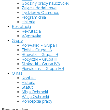
Godziny pracy nauczycieli
Zajęcia dodatkowe
Tydzień w Ochronce
Program dnia
Historia
Rekrutacja
Rekrutacja
Wyprawka
Grupy
Konwalijki – Grupa I
Fiołki – Grupa IIA
Bławatki – Grupa IIB
Różyczki – Grupa III
Stokrotki – Grupa IVA
Pierwiosnki – Grupa IVB
O nas
Kontakt
Historia
Statut
Misja Ochronki
Wizja Ochronki
Koncepcja pracy
Bardzo ważne