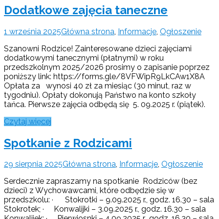
Dodatkowe zajęcia taneczne
1 września 2025
Główna strona
,
Informacje
,
Ogłoszenie
Szanowni Rodzice! Zainteresowane dzieci zajęciami
dodatkowymi tanecznymi (płatnymi) w roku
przedszkolnym 2025/2026 prosimy o zapisanie poprzez
poniższy link: https://forms.gle/8VFWipR9LkCAw1X8A
Opłata za wynosi 40 zł za miesiąc (30 minut, raz w
tygodniu). Opłaty dokonują Państwo na konto szkoły
tańca. Pierwsze zajęcia odbędą się 5. 09.2025 r. (piątek).
Czytaj więcej
Spotkanie z Rodzicami
29 sierpnia 2025
Główna strona
,
Informacje
,
Ogłoszenie
Serdecznie zapraszamy na spotkanie Rodziców (bez
dzieci) z Wychowawcami, które odbędzie się w
przedszkolu: · Stokrotki – 9.09.2025 r., godz. 16.30 – sala
Stokrotek; · Konwalijki – 3.09.2025 r., godz. 16.30 – sala
Konwalijek; · Pierwiosnki – 4.09.2025 r., godz. 16.30 – sala