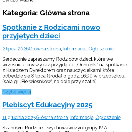
Kategoria:
Główna strona
Spotkanie z Rodzicami nowo
przyjętych dzieci
2 lipca 2026
Główna strona
,
Informacje
,
Ogłoszenie
Serdecznie zapraszamy Rodziców dzieci, które we
wrześniu pierwszy raz przyjdą do „Ochronki” na spotkanie
z Ksiedzem Dyrektorem oraz nauczycielkami, które
odbędzie się 8 lipca (środa) o godz. 16:30 w przedszkolu
(sala gr. „Pierwiosnków”, na dole przy szatni).
Czytaj więcej
Plebiscyt Edukacyjny 2025
11 grudnia 2025
Główna strona
,
Informacje
,
Ogłoszenie
Szanowni Rodzice, wychowawczyni grupy IV A