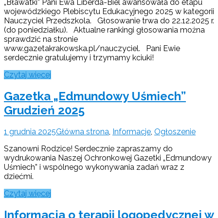
„Bławatki” Pani Ewa Liberda-Biel awansowała do etapu
wojewódzkiego Plebiscytu Edukacyjnego 2025 w kategorii
Nauczyciel Przedszkola. Głosowanie trwa do 22.12.2025 r.
(do poniedziałku). Aktualne rankingi głosowania można
sprawdzić na stronie
www.gazetakrakowska.pl/nauczyciel. Pani Ewie
serdecznie gratulujemy i trzymamy kciuki!
Czytaj więcej
Gazetka „Edmundowy Uśmiech”
Grudzień 2025
1 grudnia 2025
Główna strona
,
Informacje
,
Ogłoszenie
Szanowni Rodzice! Serdecznie zapraszamy do
wydrukowania Naszej Ochronkowej Gazetki „Edmundowy
Uśmiech” i wspólnego wykonywania zadań wraz z
dziećmi.
Czytaj więcej
Informacja o terapii logopedycznej w