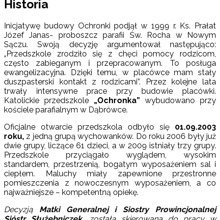
Historia
Inicjatywę budowy Ochronki podjął w 1999 r. Ks. Prałat
Józef Janas- proboszcz parafii Św. Rocha w Nowym
Sączu. Swoją decyzję argumentował następująco:
„Przedszkole zrodziło się z chęci pomocy rodzicom,
często zabieganym i przepracowanym. To posługa
ewangelizacyjna. Dzięki temu, w placówce mam stały
duszpasterski kontakt z rodzicami”. Przez kolejne lata
trwały intensywne prace przy budowie placówki.
Katolickie przedszkole
„Ochronka”
wybudowano przy
kościele parafialnym w Dąbrówce.
Oficjalne otwarcie przedszkola odbyło się
01.09.2003
roku,
z jedną grupą wychowanków. Do roku 2006 były już
dwie grupy, liczące 61 dzieci, a w 2009 istniały trzy grupy.
Przedszkole przyciągało wyglądem, wysokim
standardem, przestrzenią, bogatym wyposażeniem sal i
ciepłem. Maluchy miały zapewnione przestronne
pomieszczenia z nowoczesnym wyposażeniem, a co
najważniejsze – kompetentną opiekę.
Decyzją
Matki Generalnej i Siostry Prowincjonalnej
Sióstr Służebniczek,
została skierowana do pracy w