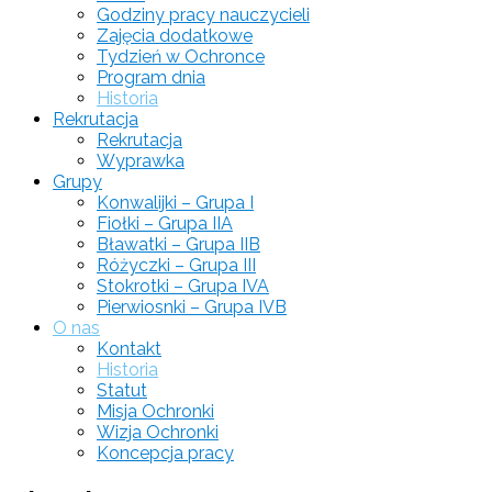
Godziny pracy nauczycieli
Zajęcia dodatkowe
Tydzień w Ochronce
Program dnia
Historia
Rekrutacja
Rekrutacja
Wyprawka
Grupy
Konwalijki – Grupa I
Fiołki – Grupa IIA
Bławatki – Grupa IIB
Różyczki – Grupa III
Stokrotki – Grupa IVA
Pierwiosnki – Grupa IVB
O nas
Kontakt
Historia
Statut
Misja Ochronki
Wizja Ochronki
Koncepcja pracy