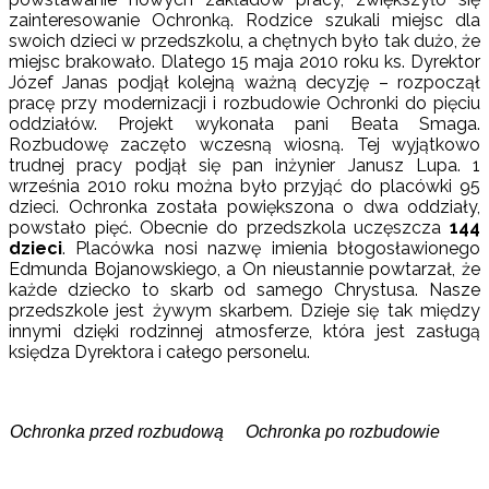
zainteresowanie Ochronką. Rodzice szukali miejsc dla
swoich dzieci w przedszkolu, a chętnych było tak dużo, że
miejsc brakowało. Dlatego 15 maja 2010 roku ks. Dyrektor
Józef Janas podjął kolejną ważną decyzję – rozpoczął
pracę przy modernizacji i rozbudowie Ochronki do pięciu
oddziałów. Projekt wykonała pani Beata Smaga.
Rozbudowę zaczęto wczesną wiosną. Tej wyjątkowo
trudnej pracy podjął się pan inżynier Janusz Lupa. 1
września 2010 roku można było przyjąć do placówki 95
dzieci. Ochronka została powiększona o dwa oddziały,
powstało pięć. Obecnie do przedszkola uczęszcza
144
dzieci
. Placówka nosi nazwę imienia błogosławionego
Edmunda Bojanowskiego, a On nieustannie powtarzał, że
każde dziecko to skarb od samego Chrystusa. Nasze
przedszkole jest żywym skarbem. Dzieje się tak między
innymi dzięki rodzinnej atmosferze, która jest zasługą
księdza Dyrektora i całego personelu.
Ochronka przed rozbudową
Ochronka po rozbudowie