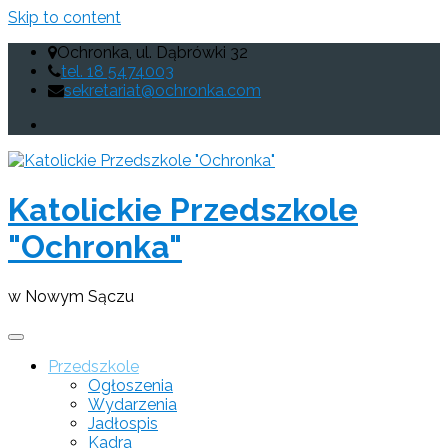
Skip to content
Ochronka, ul. Dąbrówki 32
tel. 18 5474003
sekretariat@ochronka.com
Katolickie Przedszkole
"Ochronka"
w Nowym Sączu
Przedszkole
Ogłoszenia
Wydarzenia
Jadłospis
Kadra