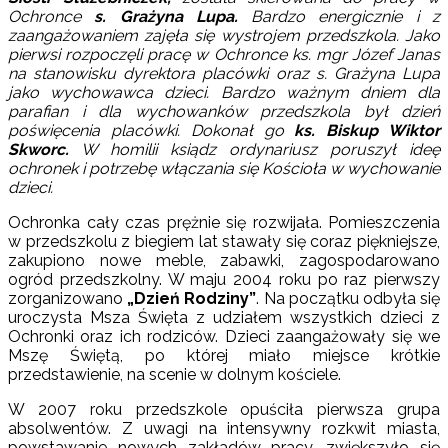
Ochronce
s. Grażyna Lupa.
Bardzo energicznie i z
zaangażowaniem zajęła się wystrojem przedszkola. Jako
pierwsi rozpoczęli pracę w Ochronce ks. mgr Józef Janas
na stanowisku dyrektora placówki oraz s. Grażyna Lupa
jako wychowawca dzieci. Bardzo ważnym dniem dla
parafian i dla wychowanków przedszkola był dzień
poświęcenia placówki. Dokonał go
ks. Biskup Wiktor
Skworc.
W homilii ksiądz ordynariusz poruszył ideę
ochronek i potrzebę włączania się Kościoła w wychowanie
dzieci.
Ochronka cały czas prężnie się rozwijała. Pomieszczenia
w przedszkolu z biegiem lat stawały się coraz piękniejsze,
zakupiono nowe meble, zabawki, zagospodarowano
ogród przedszkolny. W maju 2004 roku po raz pierwszy
zorganizowano
„Dzień Rodziny”
. Na początku odbyła się
uroczysta Msza Święta z udziałem wszystkich dzieci z
Ochronki oraz ich rodziców. Dzieci zaangażowały się we
Mszę Świętą, po której miało miejsce krótkie
przedstawienie, na scenie w dolnym kościele.
W 2007 roku przedszkole opuściła pierwsza grupa
absolwentów. Z uwagi na intensywny rozkwit miasta,
powstawanie nowych zakładów pracy, zwiększyło się