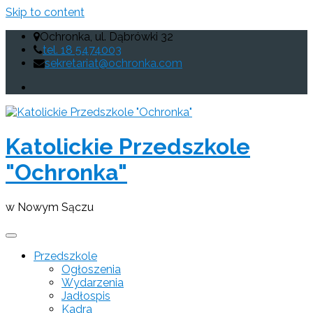
Skip to content
Ochronka, ul. Dąbrówki 32
tel. 18 5474003
sekretariat@ochronka.com
Katolickie Przedszkole
"Ochronka"
w Nowym Sączu
Przedszkole
Ogłoszenia
Wydarzenia
Jadłospis
Kadra