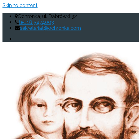
Skip to content
Ochronka, ul. Dąbrówki 32
tel. 18 5474003
sekretariat@ochronka.com