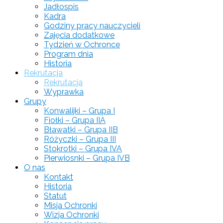
Jadłospis
Kadra
Godziny pracy nauczycieli
Zajęcia dodatkowe
Tydzień w Ochronce
Program dnia
Historia
Rekrutacja
Rekrutacja
Wyprawka
Grupy
Konwalijki – Grupa I
Fiołki – Grupa IIA
Bławatki – Grupa IIB
Różyczki – Grupa III
Stokrotki – Grupa IVA
Pierwiosnki – Grupa IVB
O nas
Kontakt
Historia
Statut
Misja Ochronki
Wizja Ochronki