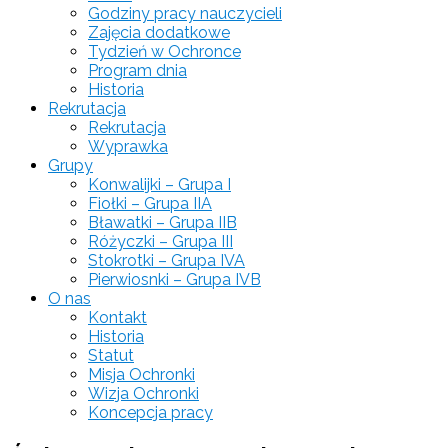
Godziny pracy nauczycieli
Zajęcia dodatkowe
Tydzień w Ochronce
Program dnia
Historia
Rekrutacja
Rekrutacja
Wyprawka
Grupy
Konwalijki – Grupa I
Fiołki – Grupa IIA
Bławatki – Grupa IIB
Różyczki – Grupa III
Stokrotki – Grupa IVA
Pierwiosnki – Grupa IVB
O nas
Kontakt
Historia
Statut
Misja Ochronki
Wizja Ochronki
Koncepcja pracy