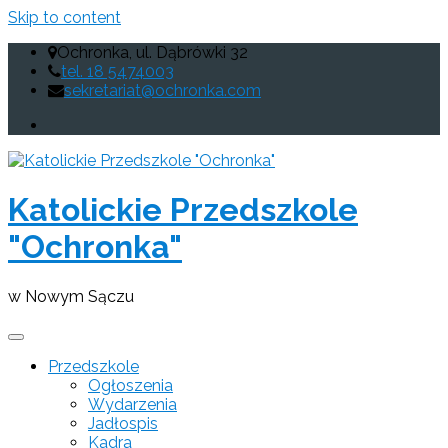
Skip to content
Ochronka, ul. Dąbrówki 32
tel. 18 5474003
sekretariat@ochronka.com
Katolickie Przedszkole
"Ochronka"
w Nowym Sączu
Przedszkole
Ogłoszenia
Wydarzenia
Jadłospis
Kadra