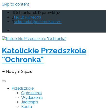
Skip to content
Ochronka, ul. Dąbrówki 32
tel. 18 5474003
sekretariat@ochronka.com
Katolickie Przedszkole
"Ochronka"
w Nowym Sączu
Przedszkole
Ogłoszenia
Wydarzenia
Jadłospis
Kadra