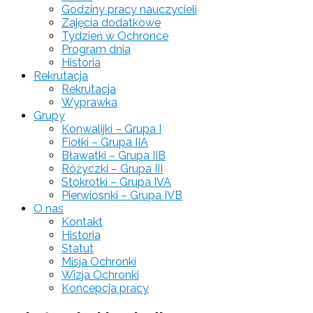
Godziny pracy nauczycieli
Zajęcia dodatkowe
Tydzień w Ochronce
Program dnia
Historia
Rekrutacja
Rekrutacja
Wyprawka
Grupy
Konwalijki – Grupa I
Fiołki – Grupa IIA
Bławatki – Grupa IIB
Różyczki – Grupa III
Stokrotki – Grupa IVA
Pierwiosnki – Grupa IVB
O nas
Kontakt
Historia
Statut
Misja Ochronki
Wizja Ochronki
Koncepcja pracy