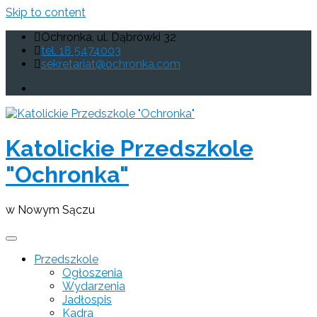
Skip to content
Ochronka, ul. Dąbrówki 32
tel. 18 5474003
sekretariat@ochronka.com
Katolickie Przedszkole
"Ochronka"
w Nowym Sączu
Przedszkole
Ogłoszenia
Wydarzenia
Jadłospis
Kadra