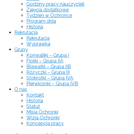
Godziny pracy nauczycieli
Zajęcia dodatkowe
Tydzień w Ochronce
Program dnia
Historia
Rekrutacja
Rekrutacja
Wyprawka
Grupy
Konwalijki – Grupa I
Fiołki – Grupa IIA
Bławatki – Grupa IIB
Różyczki – Grupa III
Stokrotki – Grupa IVA
Pierwiosnki – Grupa IVB
O nas
Kontakt
Historia
Statut
Misja Ochronki
Wizja Ochronki
Koncepcja pracy