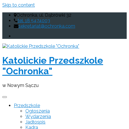
Skip to content
Ochronka, ul. Dąbrówki 32
tel. 18 5474003
sekretariat@ochronka.com
Katolickie Przedszkole
"Ochronka"
w Nowym Sączu
Przedszkole
Ogłoszenia
Wydarzenia
Jadłospis
Kadra