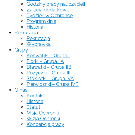
Godziny pracy nauczycieli
Zajęcia dodatkowe
Tydzień w Ochronce
Program dnia
Historia
Rekrutacja
Rekrutacja
Wyprawka
Grupy
Konwalijki – Grupa I
Fiołki – Grupa IIA
Bławatki – Grupa IIB
Różyczki – Grupa III
Stokrotki – Grupa IVA
Pierwiosnki – Grupa IVB
O nas
Kontakt
Historia
Statut
Misja Ochronki
Wizja Ochronki
Koncepcja pracy