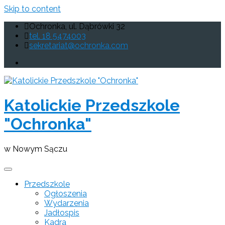
Skip to content
Ochronka, ul. Dąbrówki 32
tel. 18 5474003
sekretariat@ochronka.com
Katolickie Przedszkole
"Ochronka"
w Nowym Sączu
Przedszkole
Ogłoszenia
Wydarzenia
Jadłospis
Kadra