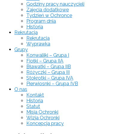
Godziny pracy nauczycieli
Zajęcia dodatkowe
Tydzień w Ochronce
Program dnia
Historia
Rekrutacja
Rekrutacja
Wyprawka
Grupy
Konwalijki – Grupa I
Fiołki – Grupa IIA
Bławatki – Grupa IIB
Różyczki – Grupa III
Stokrotki – Grupa IVA
Pierwiosnki – Grupa IVB
O nas
Kontakt
Historia
Statut
Misja Ochronki
Wizja Ochronki
Koncepcja pracy