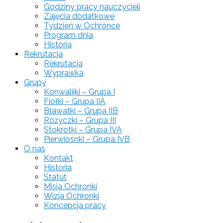
Godziny pracy nauczycieli
Zajęcia dodatkowe
Tydzień w Ochronce
Program dnia
Historia
Rekrutacja
Rekrutacja
Wyprawka
Grupy
Konwalijki – Grupa I
Fiołki – Grupa IIA
Bławatki – Grupa IIB
Różyczki – Grupa III
Stokrotki – Grupa IVA
Pierwiosnki – Grupa IVB
O nas
Kontakt
Historia
Statut
Misja Ochronki
Wizja Ochronki
Koncepcja pracy