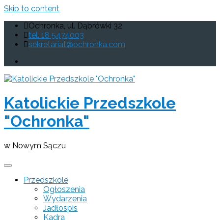
Skip to content
Ochronka, ul. Dąbrówki 32
tel. 18 5474003
sekretariat@ochronka.com
Katolickie Przedszkole
"Ochronka"
w Nowym Sączu
Przedszkole
Ogłoszenia
Wydarzenia
Jadłospis
Kadra