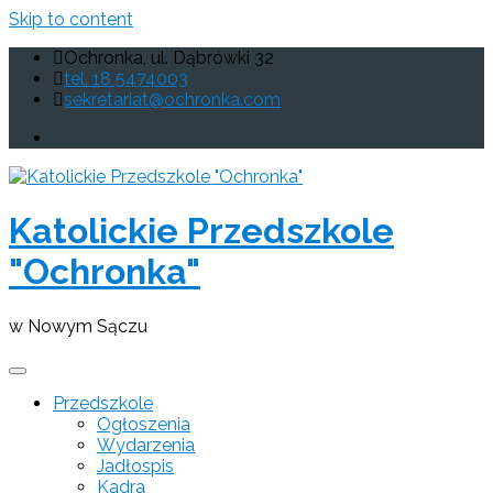
Skip to content
Ochronka, ul. Dąbrówki 32
tel. 18 5474003
sekretariat@ochronka.com
Katolickie Przedszkole
"Ochronka"
w Nowym Sączu
Przedszkole
Ogłoszenia
Wydarzenia
Jadłospis
Kadra