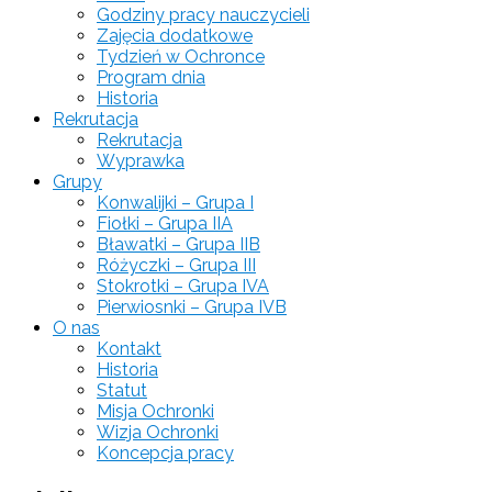
Godziny pracy nauczycieli
Zajęcia dodatkowe
Tydzień w Ochronce
Program dnia
Historia
Rekrutacja
Rekrutacja
Wyprawka
Grupy
Konwalijki – Grupa I
Fiołki – Grupa IIA
Bławatki – Grupa IIB
Różyczki – Grupa III
Stokrotki – Grupa IVA
Pierwiosnki – Grupa IVB
O nas
Kontakt
Historia
Statut
Misja Ochronki
Wizja Ochronki
Koncepcja pracy