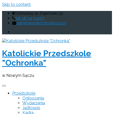
Skip to content
Ochronka, ul. Dąbrówki 32
tel. 18 5474003
sekretariat@ochronka.com
Katolickie Przedszkole
"Ochronka"
w Nowym Sączu
Przedszkole
Ogłoszenia
Wydarzenia
Jadłospis
Kadra