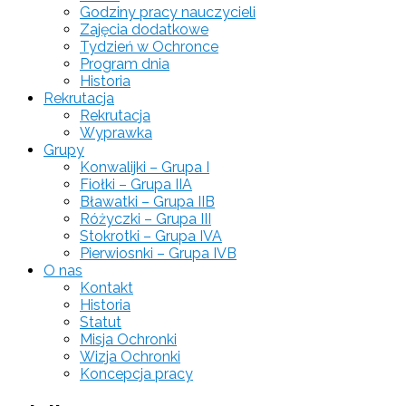
Godziny pracy nauczycieli
Zajęcia dodatkowe
Tydzień w Ochronce
Program dnia
Historia
Rekrutacja
Rekrutacja
Wyprawka
Grupy
Konwalijki – Grupa I
Fiołki – Grupa IIA
Bławatki – Grupa IIB
Różyczki – Grupa III
Stokrotki – Grupa IVA
Pierwiosnki – Grupa IVB
O nas
Kontakt
Historia
Statut
Misja Ochronki
Wizja Ochronki
Koncepcja pracy