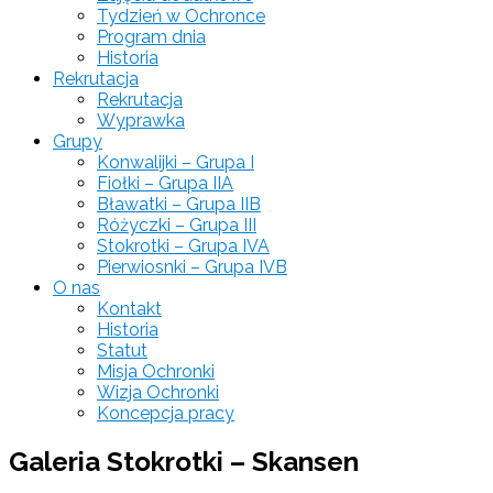
Tydzień w Ochronce
Program dnia
Historia
Rekrutacja
Rekrutacja
Wyprawka
Grupy
Konwalijki – Grupa I
Fiołki – Grupa IIA
Bławatki – Grupa IIB
Różyczki – Grupa III
Stokrotki – Grupa IVA
Pierwiosnki – Grupa IVB
O nas
Kontakt
Historia
Statut
Misja Ochronki
Wizja Ochronki
Koncepcja pracy
Galeria Stokrotki – Skansen