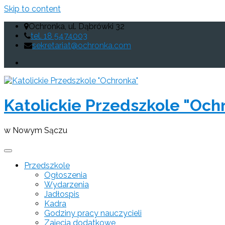
Skip to content
Ochronka, ul. Dąbrówki 32
tel. 18 5474003
sekretariat@ochronka.com
Katolickie Przedszkole "Och
w Nowym Sączu
Przedszkole
Ogłoszenia
Wydarzenia
Jadłospis
Kadra
Godziny pracy nauczycieli
Zajęcia dodatkowe