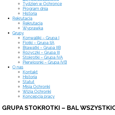
Tydzień w Ochronce
Program dnia
Historia
Rekrutacja
Rekrutacja
Wyprawka
Grupy
Konwalijki – Grupa I
Fiołki – Grupa IIA
Bławatki – Grupa IIB
Różyczki – Grupa III
Stokrotki – Grupa IVA
Pierwiosnki – Grupa IVB
O nas
Kontakt
Historia
Statut
Misja Ochronki
Wizja Ochronki
Koncepcja pracy
GRUPA STOKROTKI – BAL WSZYSTKI