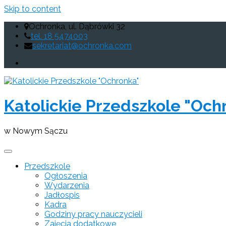
Skip to content
Ochronka, ul. Dąbrówki 32
tel. 18 5474003
sekretariat@ochronka.com
Katolickie Przedszkole "Och
w Nowym Sączu
Przedszkole
Ogłoszenia
Wydarzenia
Jadłospis
Kadra
Godziny pracy nauczycieli
Zajęcia dodatkowe