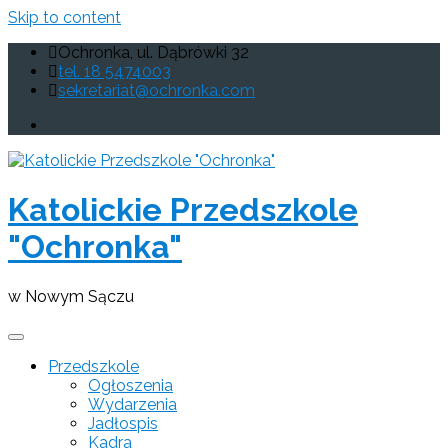
Skip to content
Ochronka, ul. Dąbrówki 32
tel. 18 5474003
sekretariat@ochronka.com
Katolickie Przedszkole
"Ochronka"
w Nowym Sączu
Przedszkole
Ogłoszenia
Wydarzenia
Jadłospis
Kadra