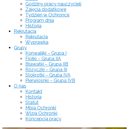
Godziny pracy nauczycieli
Zajęcia dodatkowe
Tydzień w Ochronce
Program dnia
Historia
Rekrutacja
Rekrutacja
Wyprawka
Grupy
Konwalijki – Grupa I
Fiołki – Grupa IIA
Bławatki – Grupa IIB
Różyczki – Grupa III
Stokrotki – Grupa IVA
Pierwiosnki – Grupa IVB
O nas
Kontakt
Historia
Statut
Misja Ochronki
Wizja Ochronki
Koncepcja pracy