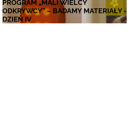
PROGRAM „MALI WIELCY
ODKRYWCY” – BADAMY MATERIAŁY -
DZIEŃ IV