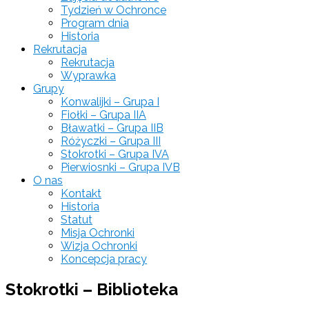
Tydzień w Ochronce
Program dnia
Historia
Rekrutacja
Rekrutacja
Wyprawka
Grupy
Konwalijki – Grupa I
Fiołki – Grupa IIA
Bławatki – Grupa IIB
Różyczki – Grupa III
Stokrotki – Grupa IVA
Pierwiosnki – Grupa IVB
O nas
Kontakt
Historia
Statut
Misja Ochronki
Wizja Ochronki
Koncepcja pracy
Stokrotki – Biblioteka