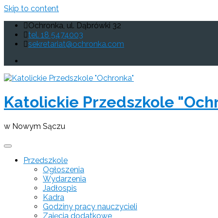
Skip to content
Ochronka, ul. Dąbrówki 32
tel. 18 5474003
sekretariat@ochronka.com
Katolickie Przedszkole "Och
w Nowym Sączu
Przedszkole
Ogłoszenia
Wydarzenia
Jadłospis
Kadra
Godziny pracy nauczycieli
Zajęcia dodatkowe