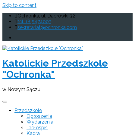
Skip to content
Ochronka, ul. Dąbrówki 32
tel. 18 5474003
sekretariat@ochronka.com
Katolickie Przedszkole
"Ochronka"
w Nowym Sączu
Przedszkole
Ogłoszenia
Wydarzenia
Jadłospis
Kadra