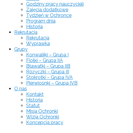
Godziny pracy nauczycieli
Zajęcia dodatkowe
Tydzień w Ochronce
Program dnia
Historia
Rekrutacja
Rekrutacja
Wyprawka
Grupy
Konwalijki – Grupa I
Fiołki – Grupa IIA
Bławatki – Grupa IIB
Różyczki – Grupa III
Stokrotki – Grupa IVA
Pierwiosnki – Grupa IVB
O nas
Kontakt
Historia
Statut
Misja Ochronki
Wizja Ochronki
Koncepcja pracy