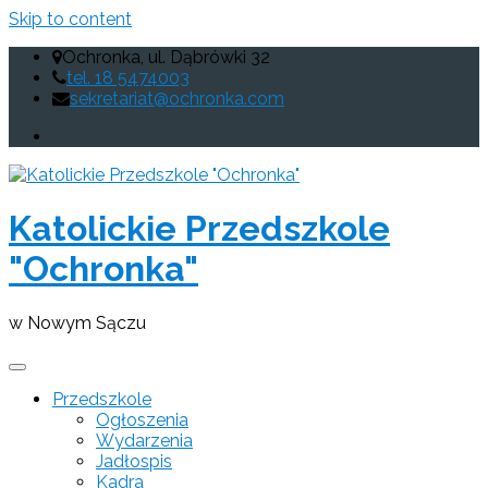
Skip to content
Ochronka, ul. Dąbrówki 32
tel. 18 5474003
sekretariat@ochronka.com
Katolickie Przedszkole
"Ochronka"
w Nowym Sączu
Przedszkole
Ogłoszenia
Wydarzenia
Jadłospis
Kadra