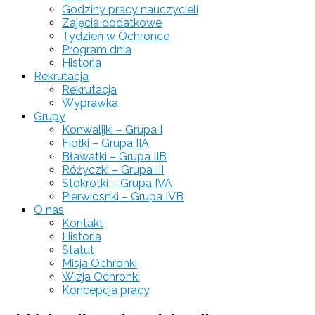
Godziny pracy nauczycieli
Zajęcia dodatkowe
Tydzień w Ochronce
Program dnia
Historia
Rekrutacja
Rekrutacja
Wyprawka
Grupy
Konwalijki – Grupa I
Fiołki – Grupa IIA
Bławatki – Grupa IIB
Różyczki – Grupa III
Stokrotki – Grupa IVA
Pierwiosnki – Grupa IVB
O nas
Kontakt
Historia
Statut
Misja Ochronki
Wizja Ochronki
Koncepcja pracy