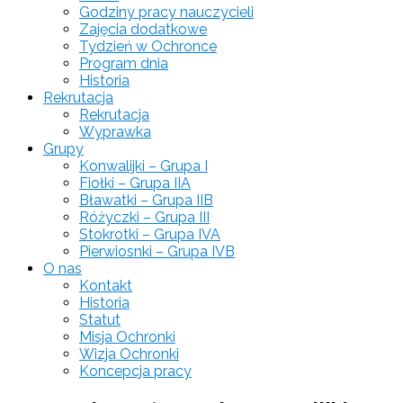
Godziny pracy nauczycieli
Zajęcia dodatkowe
Tydzień w Ochronce
Program dnia
Historia
Rekrutacja
Rekrutacja
Wyprawka
Grupy
Konwalijki – Grupa I
Fiołki – Grupa IIA
Bławatki – Grupa IIB
Różyczki – Grupa III
Stokrotki – Grupa IVA
Pierwiosnki – Grupa IVB
O nas
Kontakt
Historia
Statut
Misja Ochronki
Wizja Ochronki
Koncepcja pracy