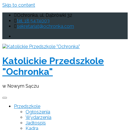
Skip to content
Ochronka, ul. Dąbrówki 32
tel. 18 5474003
sekretariat@ochronka.com
Katolickie Przedszkole
"Ochronka"
w Nowym Sączu
Przedszkole
Ogłoszenia
Wydarzenia
Jadłospis
Kadra