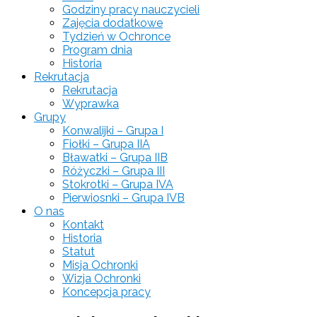
Godziny pracy nauczycieli
Zajęcia dodatkowe
Tydzień w Ochronce
Program dnia
Historia
Rekrutacja
Rekrutacja
Wyprawka
Grupy
Konwalijki – Grupa I
Fiołki – Grupa IIA
Bławatki – Grupa IIB
Różyczki – Grupa III
Stokrotki – Grupa IVA
Pierwiosnki – Grupa IVB
O nas
Kontakt
Historia
Statut
Misja Ochronki
Wizja Ochronki
Koncepcja pracy