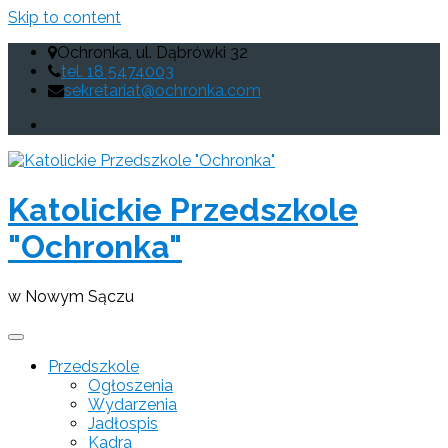
Skip to content
Ochronka, ul. Dąbrówki 32
tel. 18 5474003
sekretariat@ochronka.com
Katolickie Przedszkole
"Ochronka"
w Nowym Sączu
Przedszkole
Ogłoszenia
Wydarzenia
Jadłospis
Kadra