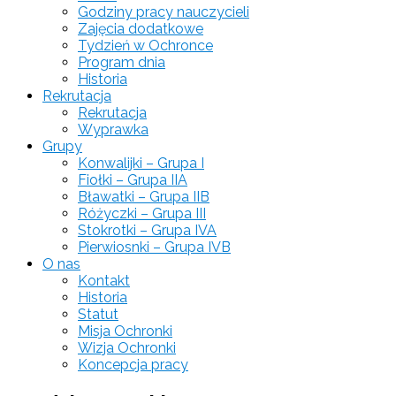
Godziny pracy nauczycieli
Zajęcia dodatkowe
Tydzień w Ochronce
Program dnia
Historia
Rekrutacja
Rekrutacja
Wyprawka
Grupy
Konwalijki – Grupa I
Fiołki – Grupa IIA
Bławatki – Grupa IIB
Różyczki – Grupa III
Stokrotki – Grupa IVA
Pierwiosnki – Grupa IVB
O nas
Kontakt
Historia
Statut
Misja Ochronki
Wizja Ochronki
Koncepcja pracy