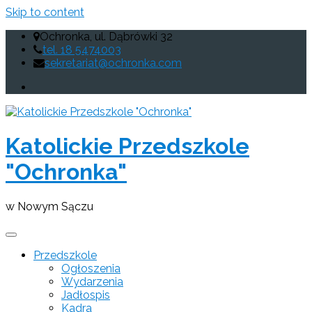
Skip to content
Ochronka, ul. Dąbrówki 32
tel. 18 5474003
sekretariat@ochronka.com
Katolickie Przedszkole
"Ochronka"
w Nowym Sączu
Przedszkole
Ogłoszenia
Wydarzenia
Jadłospis
Kadra