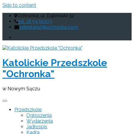
Skip to content
Ochronka, ul. Dąbrówki 32
tel. 18 5474003
sekretariat@ochronka.com
Katolickie Przedszkole
"Ochronka"
w Nowym Sączu
Przedszkole
Ogłoszenia
Wydarzenia
Jadłospis
Kadra