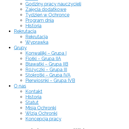
Godziny pracy nauczycieli
Zajęcia dodatkowe
Tydzień w Ochronce
Program dnia
Historia
Rekrutacja
Rekrutacja
Wyprawka
Grupy
Konwalijki – Grupa I
Fiołki – Grupa IIA
Bławatki – Grupa IIB
Różyczki – Grupa III
Stokrotki – Grupa IVA
Pierwiosnki – Grupa IVB
O nas
Kontakt
Historia
Statut
Misja Ochronki
Wizja Ochronki
Koncepcja pracy