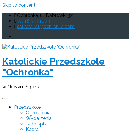
Skip to content
Ochronka, ul. Dąbrówki 32
tel. 18 5474003
sekretariat@ochronka.com
Katolickie Przedszkole
"Ochronka"
w Nowym Sączu
Przedszkole
Ogłoszenia
Wydarzenia
Jadłospis
Kadra