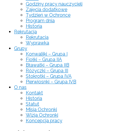
Godziny pracy nauczycieli
Zajęcia dodatkowe
Tydzień w Ochronce
Program dnia
Historia
Rekrutacja
Rekrutacja
Wyprawka
Grupy
Konwalijki – Grupa I
Fiołki – Grupa IIA
Bławatki – Grupa IIB
Różyczki – Grupa III
Stokrotki – Grupa IVA
Pierwiosnki – Grupa IVB
O nas
Kontakt
Historia
Statut
Misja Ochronki
Wizja Ochronki
Koncepcja pracy