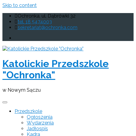
Skip to content
Ochronka, ul. Dąbrówki 32
tel. 18 5474003
sekretariat@ochronka.com
Katolickie Przedszkole
"Ochronka"
w Nowym Sączu
Przedszkole
Ogłoszenia
Wydarzenia
Jadłospis
Kadra