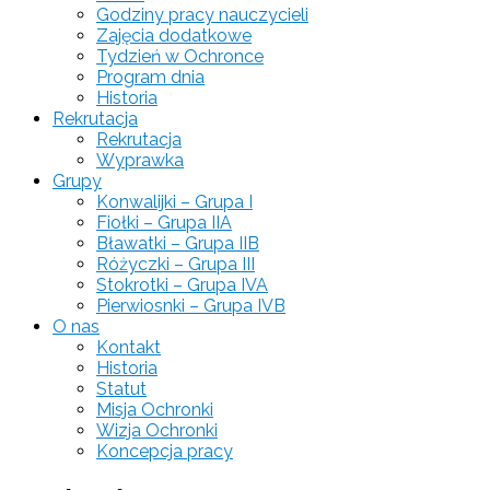
Godziny pracy nauczycieli
Zajęcia dodatkowe
Tydzień w Ochronce
Program dnia
Historia
Rekrutacja
Rekrutacja
Wyprawka
Grupy
Konwalijki – Grupa I
Fiołki – Grupa IIA
Bławatki – Grupa IIB
Różyczki – Grupa III
Stokrotki – Grupa IVA
Pierwiosnki – Grupa IVB
O nas
Kontakt
Historia
Statut
Misja Ochronki
Wizja Ochronki
Koncepcja pracy